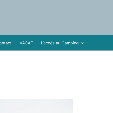
ontact
VACAF
L’accès au Camping