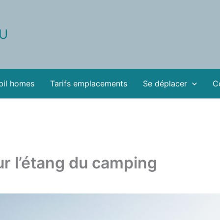
AU
bil homes
Tarifs emplacements
Se déplacer
C
ur l’étang du camping