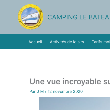
Aller
au
contenu
CAMPING LE BATE
Accueil
Activités de loisirs
Tarifs mo
Une vue incroyable s
Par
J M
/
12 novembre 2020